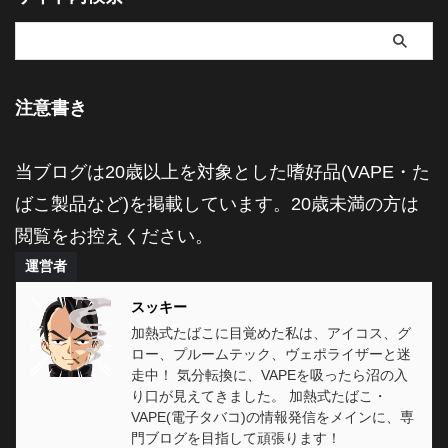
注意書き
当ブログは20歳以上を対象とした嗜好品(VAPE・た
ばこ製品など)を掲載しています。20歳未満の方は
閲覧をお控えください。
運営者
スッキー
加熱式たばこに目覚めた私は、アイコス、グ
ロー、プルームテック、ヴェポライザーと迷
走中！ 気分転換に、VAPEを吸ったら沼の入
り口が見えてきました。 加熱式たばこ・
VAPE(電子タバコ)の情報発信をメインに、専
門ブログを目指して頑張ります！