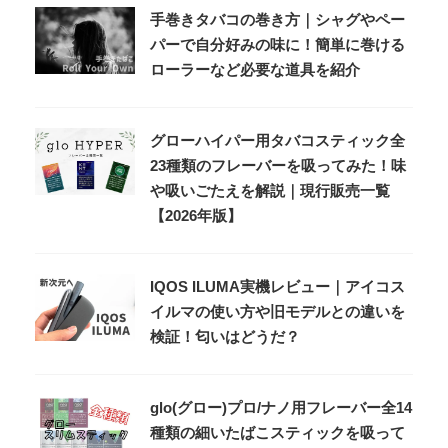
手巻きタバコの巻き方｜シャグやペー
パーで自分好みの味に！簡単に巻ける
ローラーなど必要な道具を紹介
グローハイパー用タバコスティック全
23種類のフレーバーを吸ってみた！味
や吸いごたえを解説｜現行販売一覧
【2026年版】
IQOS ILUMA実機レビュー｜アイコス
イルマの使い方や旧モデルとの違いを
検証！匂いはどうだ？
glo(グロー)プロ/ナノ用フレーバー全14
種類の細いたばこスティックを吸って