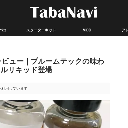
バコ
スターターキット
MOD
ア
レビュー｜プルームテックの味わ
ナルリキッド登場
を利用しています