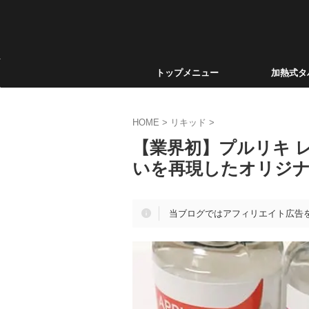
トップメニュー
加熱式タ
HOME
>
リキッド
>
【業界初】プルリキ 
いを再現したオリジ
当ブログではアフィリエイト広告