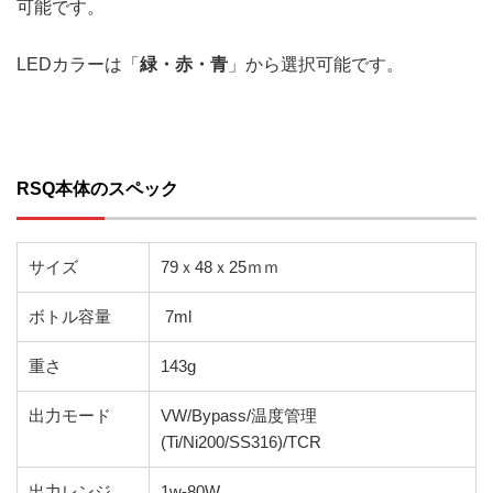
可能です。
LEDカラーは「
緑・赤・青
」から選択可能です。
RSQ本体のスペック
サイズ
79ｘ48ｘ25ｍｍ
ボトル容量
7ml
重さ
143g
出力モード
VW/Bypass/温度管理
(Ti/Ni200/SS316)/TCR
出力レンジ
1w-80W