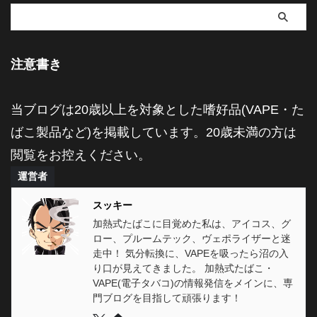
注意書き
当ブログは20歳以上を対象とした嗜好品(VAPE・た
ばこ製品など)を掲載しています。20歳未満の方は
閲覧をお控えください。
運営者
スッキー
加熱式たばこに目覚めた私は、アイコス、グ
ロー、プルームテック、ヴェポライザーと迷
走中！ 気分転換に、VAPEを吸ったら沼の入
り口が見えてきました。 加熱式たばこ・
VAPE(電子タバコ)の情報発信をメインに、専
門ブログを目指して頑張ります！