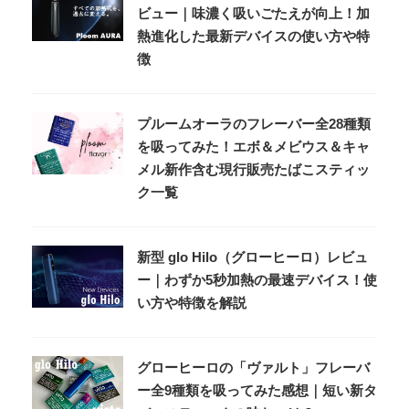
ビュー｜味濃く吸いごたえが向上！加
熱進化した最新デバイスの使い方や特
徴
プルームオーラのフレーバー全28種類
を吸ってみた！エボ＆メビウス＆キャ
メル新作含む現行販売たばこスティッ
ク一覧
新型 glo Hilo（グローヒーロ）レビュ
ー｜わずか5秒加熱の最速デバイス！使
い方や特徴を解説
グローヒーロの「ヴァルト」フレーバ
ー全9種類を吸ってみた感想｜短い新タ