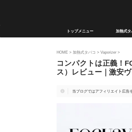
トップメニュー
加熱式タ
HOME
>
加熱式タバコ
>
Vaporizer
>
コンパクトは正義！FOCU
ス）レビュー｜激安
当ブログではアフィリエイト広告