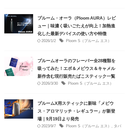
プルーム・オーラ（Ploom AURA）レビ
ュー｜味濃く吸いごたえが向上！加熱進
化した最新デバイスの使い方や特徴
2026/1/2
Ploom S（プルーム エス）
プルームオーラのフレーバー全28種類を
吸ってみた！エボ＆メビウス＆キャメル
新作含む現行販売たばこスティック一覧
2026/3/30
Ploom S（プルーム エス）
プルームX用スティックに新味「メビウ
ス・アロマリッチ・レギュラー」が新登
場｜9月19日より発売
2023/9/7
Ploom S（プルーム エス）
,
タバ