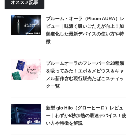
オススメ記事
プルーム・オーラ（Ploom AURA）レ
ビュー｜味濃く吸いごたえが向上！加
熱進化した最新デバイスの使い方や特
徴
プルームオーラのフレーバー全28種類
を吸ってみた！エボ＆メビウス＆キャ
メル新作含む現行販売たばこスティッ
ク一覧
新型 glo Hilo（グローヒーロ）レビュ
ー｜わずか5秒加熱の最速デバイス！使
い方や特徴を解説