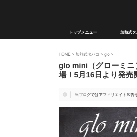
トップメニュー
加熱式タ
HOME
>
加熱式タバコ
>
glo
>
glo mini（グロ
場！5月16日より発売
当ブログではアフィリエイト広告