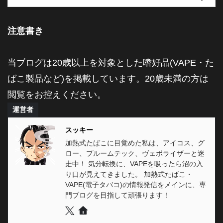
注意書き
当ブログは20歳以上を対象とした嗜好品(VAPE・た
ばこ製品など)を掲載しています。20歳未満の方は
閲覧をお控えください。
運営者
スッキー
加熱式たばこに目覚めた私は、アイコス、グ
ロー、プルームテック、ヴェポライザーと迷
走中！ 気分転換に、VAPEを吸ったら沼の入
り口が見えてきました。 加熱式たばこ・
VAPE(電子タバコ)の情報発信をメインに、専
門ブログを目指して頑張ります！