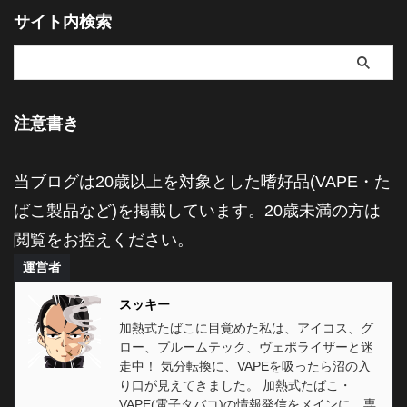
サイト内検索
注意書き
当ブログは20歳以上を対象とした嗜好品(VAPE・た
ばこ製品など)を掲載しています。20歳未満の方は
閲覧をお控えください。
運営者
スッキー
加熱式たばこに目覚めた私は、アイコス、グ
ロー、プルームテック、ヴェポライザーと迷
走中！ 気分転換に、VAPEを吸ったら沼の入
り口が見えてきました。 加熱式たばこ・
VAPE(電子タバコ)の情報発信をメインに、専