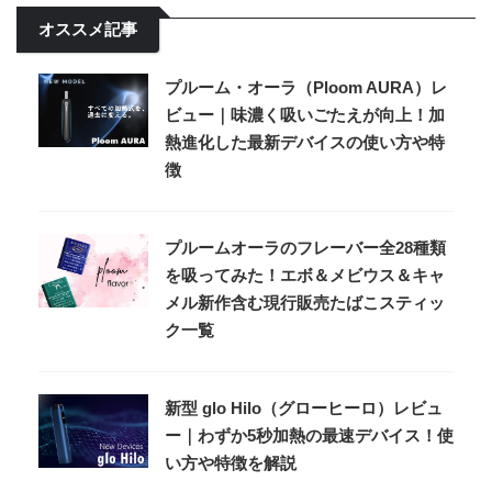
オススメ記事
プルーム・オーラ（Ploom AURA）レ
ビュー｜味濃く吸いごたえが向上！加
熱進化した最新デバイスの使い方や特
徴
プルームオーラのフレーバー全28種類
を吸ってみた！エボ＆メビウス＆キャ
メル新作含む現行販売たばこスティッ
ク一覧
新型 glo Hilo（グローヒーロ）レビュ
ー｜わずか5秒加熱の最速デバイス！使
い方や特徴を解説