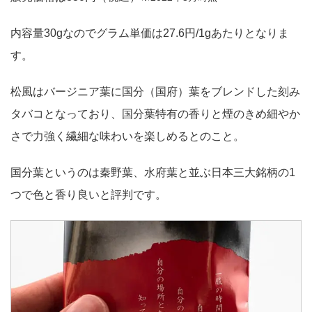
内容量30gなのでグラム単価は27.6円/1gあたりとなりま
す。
松風はバージニア葉に国分（国府）葉をブレンドした刻み
タバコとなっており、国分葉特有の香りと煙のきめ細やか
さで力強く繊細な味わいを楽しめるとのこと。
国分葉というのは秦野葉、水府葉と並ぶ日本三大銘柄の1
つで色と香り良いと評判です。